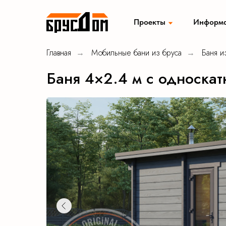
Проекты
Информ
Главная
Мобильные бани из бруса
Баня и
→
→
Садовые домики
Хозбло
Баня 4×2.4 м с односка
Модульные дома
Мобиль