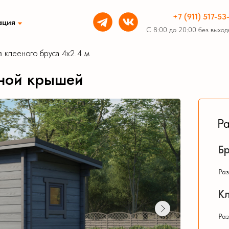
+7 (911) 517-53
ация
С 8:00 до 20:00 без выход
з клееного бруса 4х2.4 м
ки из бруса
Беседки из бруса
тной крышей
Р
Бр
ные бани из бруса
Раз
Кл
Раз