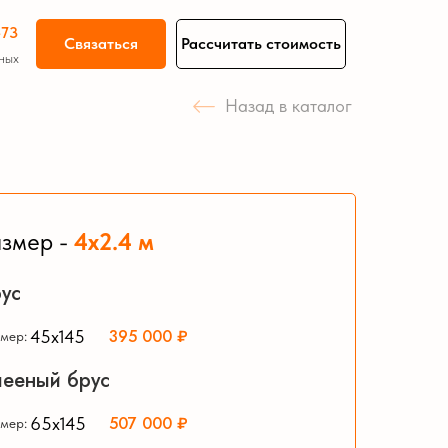
-73
Связаться
Рассчитать стоимость
ных
Назад в каталог
Гаражи из бруса
азмер -
4х2.4 м
ус
395 000 ₽
45х145
мер:
ееный брус
507 000 ₽
65х145
мер: