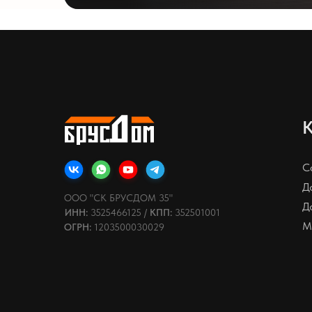
К
С
Д
ООО "СК БРУСДОМ 35"
Д
ИНН:
3525466125 /
КПП:
352501001
М
ОГРН:
1203500030029