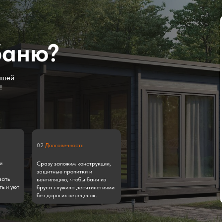
баню?
ашей
!
02
Долговечность
и
Сразу заложим конструкции,
защитные пропитки и
вать
вентиляцию, чтобы баня из
ь и уют
бруса служила десятилетиями
без дорогих переделок.