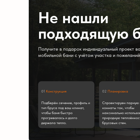
Не нашли
подходящую 
Получите в подарок индивидуальный проект в
мобильной бани с учётом участка и пожеланий
01
Конструкция
02
Планировка
Подберём сечение, профиль и
Спроектируем парную 
тип бруса под ваш климат,
комнаты так, чтобы
чтобы баня быстро
максимально использо
прогревалась и долго
природную теплоёмкост
держала тепло.
брусовых стен.