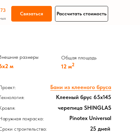
-73
Связаться
Рассчитать стоимость
ных
Гаражи из бруса
Внешние размеры
Общая площадь
2
6х2 м
12 м
Бани из клееного бруса
Проект:
Клееный брус 65х145
Технология:
черепица SHINGLAS
Кровля:
Pinotex Universal
Наружная покраска:
25 дней
Сроки строительства: