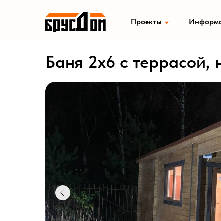
Проекты
Информ
Баня 2х6 с террасой, 
Садовые домики
Хозбло
Модульные дома
Мобиль