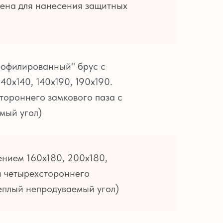
лена для нанесения защитных
рофилированный" брус с
0х140, 140х190, 190х190.
тороннего замкового паза с
мый угол)
нием 160х180, 200х180,
и четырехстороннего
теплый непродуваемый угол)