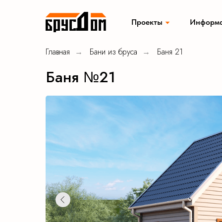
Проекты
Информ
Главная
Бани из бруса
Баня 21
→
→
Садовые домики
Хозбло
Баня №21
Модульные дома
Мобиль