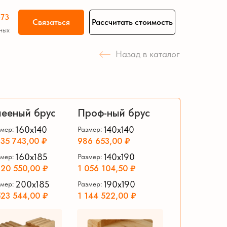
-73
Связаться
Рассчитать стоимость
ных
Назад в каталог
Гаражи из бруса
ееный брус
Проф-ный брус
160х140
140х140
мер:
Размер:
335 743,00 ₽
986 653,00 ₽
160х185
140х190
мер:
Размер:
320 550,00 ₽
1 056 104,50 ₽
200х185
190х190
мер:
Размер:
523 544,00 ₽
1 144 522,00 ₽