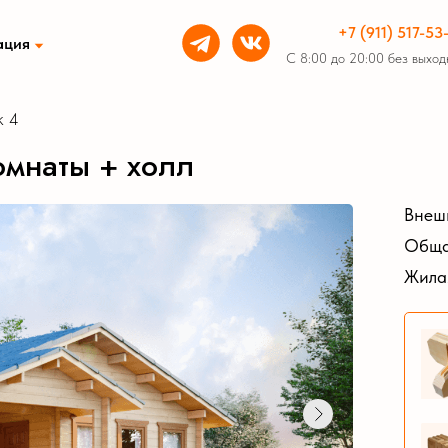
+7 (911) 517-53
ация
С 8:00 до 20:00 без выход
к 4
ки из бруса
Беседки из бруса
омнаты + холл
Внеш
Обща
Жила
ные бани из бруса