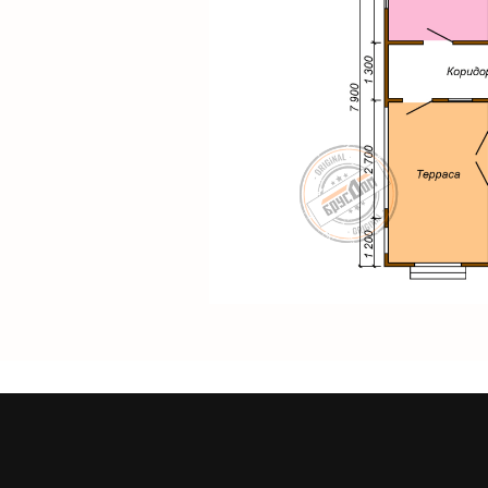
Описание
словиях через