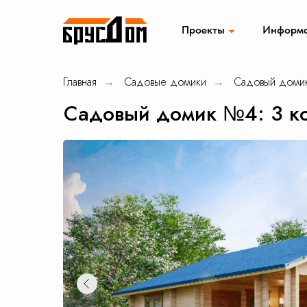
Проекты
Информ
Главная
Садовые домики
Садовый доми
→
→
Садовые домики
Хозбло
Садовый домик №4: 3 к
Модульные дома
Мобиль