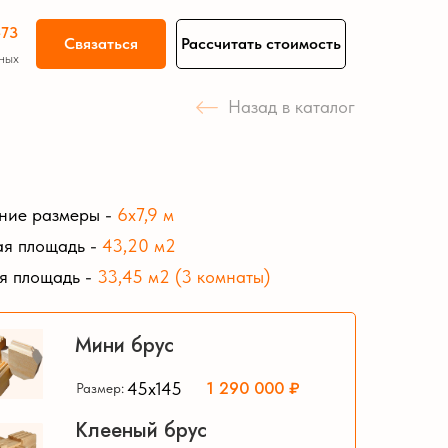
-73
Связаться
Рассчитать стоимость
ных
Назад в каталог
Гаражи из бруса
ние размеры
-
6х7,9
м
я площадь
-
43,20
м2
я площадь
-
33,45
м2
(3 комнаты)
Мини брус
1 290 000 ₽
45х145
Размер:
Клееный брус