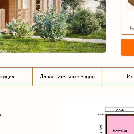
М
ктация
Дополнительные опции
Ип
р